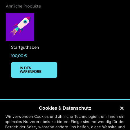
Ähnliche Produkte
Startguthaben
100,00
€
IN DEN
WARENKORB
×
Cookies & Datenschutz
Copyright © 2026
AI Forge
Wir verwenden Cookies und ähnliche Technologien, um Ihnen ein
White-Label Partner werden
optimales Nutzererlebnis zu bieten. Einige sind notwendig für den
Beratung anfordern
Betrieb der Seite, während andere uns helfen, diese Website und