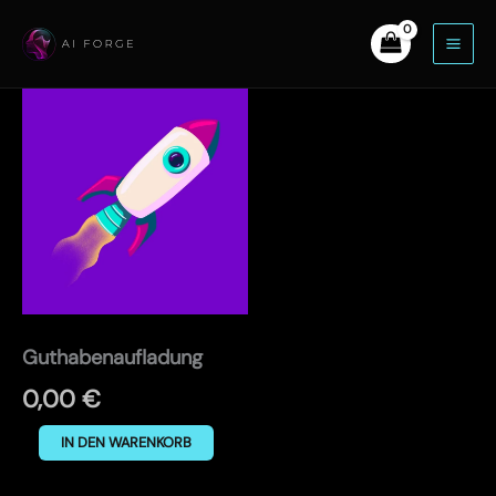
Zum
Inhalt
springen
Guthabenaufladung
Menge
Guthabenaufladung
0,00
€
Alternative:
IN DEN WARENKORB